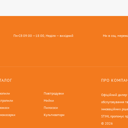
Пн-Сб 09:00 —18:00, Неділя — вихідний
Ми в соц. мереж
ТАЛОГ
ПРО КОМПА
зопили
Повітродувки
Офіційний дилер у
ктропили
Мийки
обслуговування та
зокоси
Пилососи
інноваційних ріше
онокосарки
Культиватори
STIHL пропонує п
© 2026