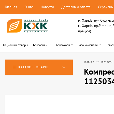
Главная
О нас
Новости
Доставка и оплата
Сервисны
м. Харків, вул.Сухумсь
м. Харків, пр.Гагаріна
працює)
Акционные товары
Бензопилы
Бензокосы
Газонокосилки
Тракт
Главная
Запчасти
КАТАЛОГ ТОВАРІВ
Компрес
112503