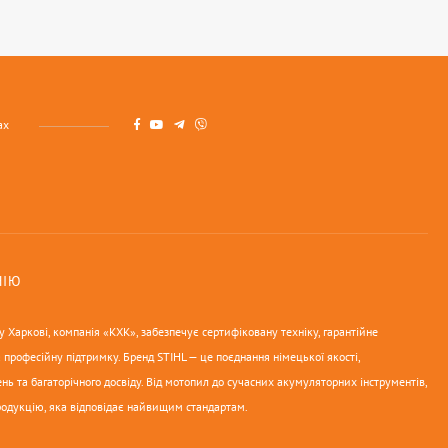
ах
НІЮ
 Харкові, компанія «КХК», забезпечує сертифіковану техніку, гарантійне
 професійну підтримку. Бренд STIHL — це поєднання німецької якості,
нь та багаторічного досвіду. Від мотопил до сучасних акумуляторних інструментів,
родукцію, яка відповідає найвищим стандартам.