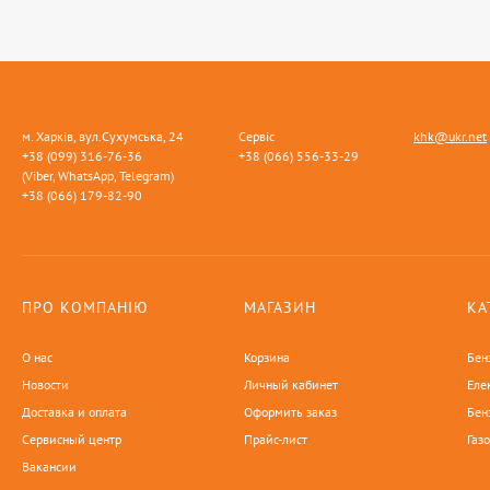
м. Харків, вул.Сухумська, 24
Сервіс
khk@ukr.net
+38 (099) 316-76-36
+38 (066) 556-33-29
(Viber, WhatsApp, Telegram)
+38 (066) 179-82-90
ПРО КОМПАНІЮ
МАГАЗИН
КА
О нас
Корзина
Бен
Новости
Личный кабинет
Еле
Доставка и оплата
Оформить заказ
Бен
Сервисный центр
Прайс-лист
Газ
Вакансии