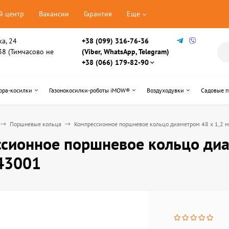
й центр
Вакансии
Гарантия
Еще
ка, 24
+38 (099) 316-76-36
, 38 (Тимчасово не
(Viber, WhatsApp, Telegram)
+38 (066) 179-82-90
ора-косилки
Газонокосилки-роботы iMOW®
Воздуходувки
Садовые 
Поршневые кольца
Компрессионное поршневое кольцо диаметром 48 х 1,2
сионное поршневое кольцо диа
43001