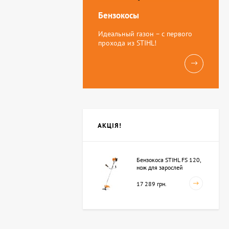
Бензокосы
Идеальный газон – с первого
прохода из STIHL!
АКЦІЯ!
Бензокоса STIHL FS 120,
нож для зарослей
250мм-3 (41342000423)
17 289 грн.