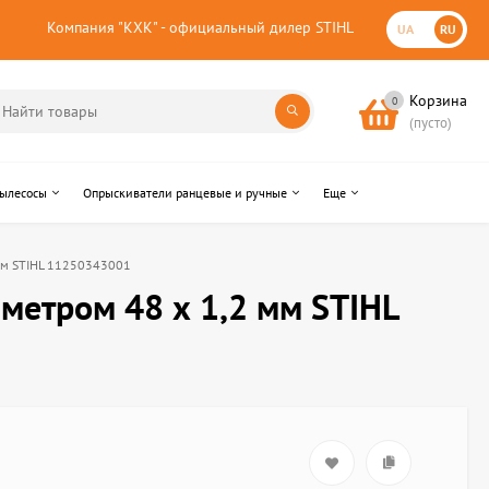
Компания "КХК" - официальный дилер STIHL
UA
RU
Корзина
0
(пусто)
пылесосы
Опрыскиватели ранцевые и ручные
Еще
 мм STIHL 11250343001
метром 48 х 1,2 мм STIHL