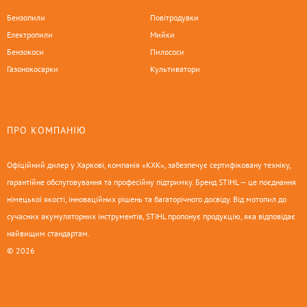
Бензопили
Повітродувки
Електропили
Мийки
Бензокоси
Пилососи
Газонокосарки
Культиватори
ПРО КОМПАНІЮ
Офіційний дилер у Харкові, компанія «КХК», забезпечує сертифіковану техніку,
гарантійне обслуговування та професійну підтримку. Бренд STIHL — це поєднання
німецької якості, інноваційних рішень та багаторічного досвіду. Від мотопил до
сучасних акумуляторних інструментів, STIHL пропонує продукцію, яка відповідає
найвищим стандартам.
© 2026