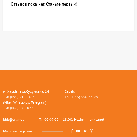
Отзывов пока нет. Станьте первым!
м. Харків, вул.Сухумська, 24
Сервіс
+38 (099) 316-76-36
+38 (066) 556-33-29
(Viber, WhatsApp, Telegram)
+38 (066) 179-82-90
khk@ukr.net
Пн-Сб 09:00 —18:00, Неділя — вихідний
Ми в соц. мережах