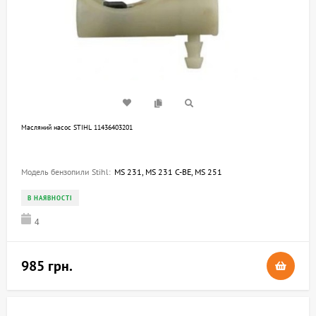
Масляний насос STIHL 11436403201
Модель бензопили Stihl:
MS 231, MS 231 C-BE, MS 251
В НАЯВНОСТІ
4
985 грн.