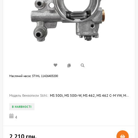
Масляний насос STIHL 11426403200
Модель бензопили Stihl:
MS 500i, MS 500i-W, MS 462, MS 462 C- M VW, MS 462 C-M
В НАЯВНОСТІ
4
2 210 грн.