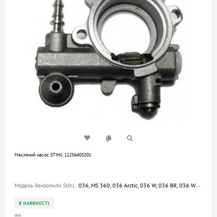
Mасляний насос STIHL 11256403201
Модель бензопили Stihl:
036, MS 360, 036 Arctic, 036 W, 036 BR, 036 WVH, 034, 034 S
В НАЯВНОСТІ