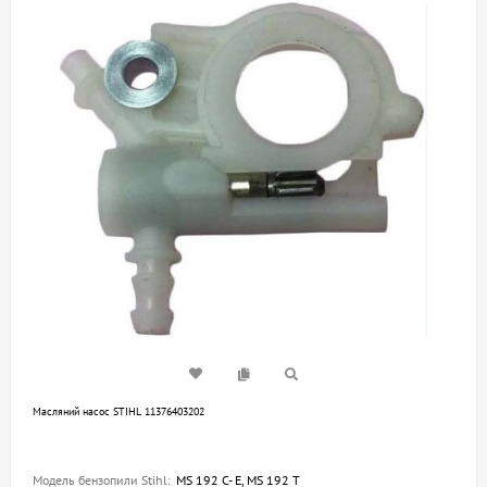
Масляний насос STIHL 11376403202
Модель бензопили Stihl:
MS 192 C- E, MS 192 T