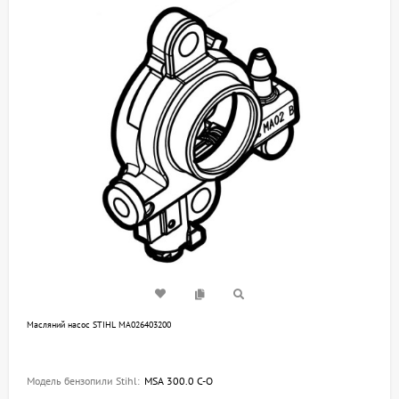
Масляний насос STIHL MA026403200
Модель бензопили Stihl:
MSA 300.0 C-O