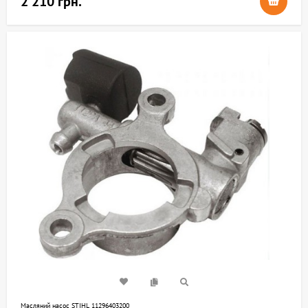
2 210 грн.
Mасляний насос STIHL 11296403200