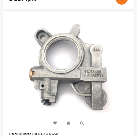
Масляний насос STIHL 11436403200