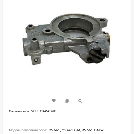
Масляний насос STIHL 11446403200
Модель бензопили Stihl:
MS 661, MS 661 C-M, MS 661 C-M W