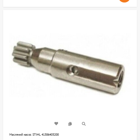
Масляний насос STIHL 41386403200