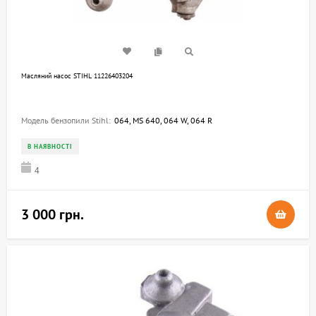
Mасляний насос STIHL 11226403204
Модель бензопили Stihl:
064, MS 640, 064 W, 064 R
В НАЯВНОСТІ
4
3 000 грн.