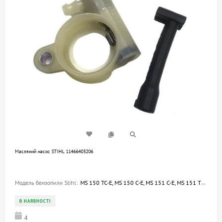
Масляний насос STIHL 11466403206
Модель бензопили Stihl:
MS 150 TC-E, MS 150 C-E, MS 151 C-E, MS 151 TC-E
В НАЯВНОСТІ
4