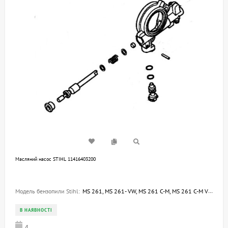
Масляний насос STIHL 11416403200
Модель бензопили Stihl:
MS 261, MS 261- VW, MS 261 C-M, MS 261 C-M VW
В НАЯВНОСТІ
4