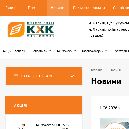
Головна
Про нас
Новини
Доставка і оплата
Сервісн
м. Харків, вул.Сухумсь
м. Харків, пр.Гагаріна
працює)
Акційні товари
Бензопили
Бензокоси
Газонокосарки
Трактори-
Головна
Новини
КАТАЛОГ ТОВАРІВ
Новини
АКЦІЯ!
1.06.2026р.
Бензокоса STIHL FS 120,