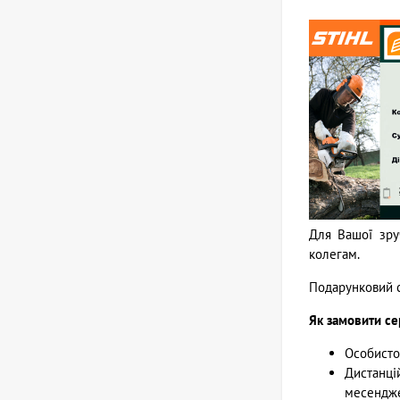
Для Вашої зру
колегам.
Подарунковий с
Як замовити се
Особисто 
Дистанці
месендж