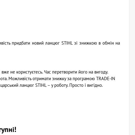
ивість придбати новий ланцюг STIHL зі знижкою в обмін на
 вже не користуєтесь. Час перетворити його на вигоду.
обота. Можливість отримати знижку за програмою TRADE-IN
арський ланцюг STIHL – у роботу. Просто і вигідно.
упні!