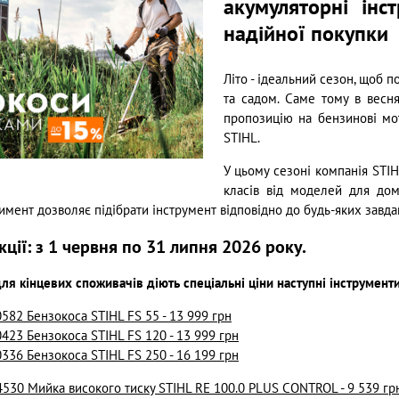
акумуляторні інс
надійної покупки
Літо - ідеальний сезон, щоб п
та садом. Саме тому в весн
пропозицію на бензинові мот
STIHL.
У цьому сезоні компанія STIH
класів від моделей для до
мент дозволяє підібрати інструмент відповідно до будь-яких завда
акції: з 1 червня по 31 липня 2026 року.
для кінцевих споживачів діють спеціальні ціни наступні інструмент
582 Бензокоса STIHL FS 55 - 13 999 грн
423 Бензокоса STIHL FS 120 - 13 999 грн
336 Бензокоса STIHL FS 250 - 16 199 грн
530 Мийка високого тиску STIHL RE 100.0 PLUS CONTROL - 9 539 гр