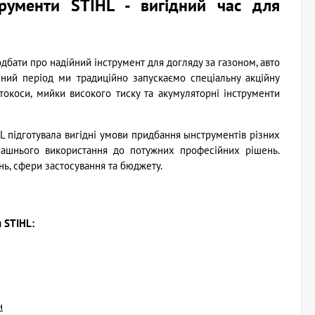
трументи STIHL - вигідний час для
одбати про надійний інструмент для догляду за газоном, авто
яний період ми традиційно запускаємо спеціальну акційну
окоси, мийки високого тиску та акумуляторні інструменти
L підготувала вигідні умови придбання ынструментів різних
машнього використання до потужних професійних рішень.
нь, сфери застосування та бюджету.
и STIHL:
н