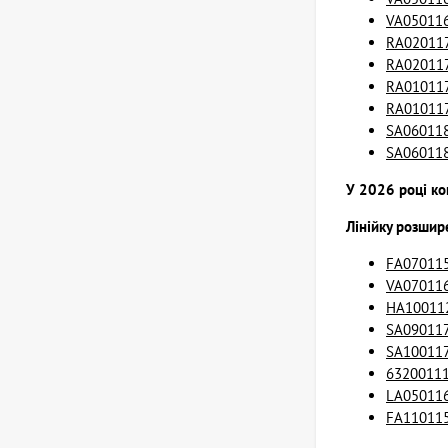
VA050116
RA020117
RA020117
RA010117
RA010117
SA060118
SA060118
У 2026 році ко
Лінійку розши
FA070115
VA070116
HA100112
SA090117
SA100117
63200111
LA050116
FA110115