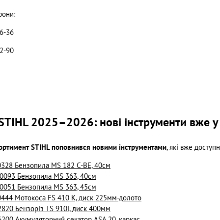
фони:
76-36
82-90
STIHL 2025–2026: нові інструменти вже у 
сортимент STIHL поповнився новими інструментами
, які вже доступ
328 Бензопила MS 182 C-BE, 40см
093 Бензопила MS 363, 40см
051 Бензопила MS 363, 45см
444 Мотокоса FS 410 K, диск 225мм-долото
820 Бензоріз TS 910i, диск 400мм
200 Акумуляторний секатор ASA 20, каркас