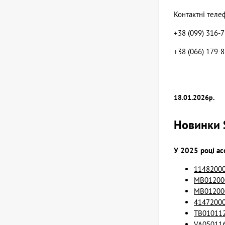
Контактні теле
+38 (099) 316-
+38 (066) 179-
18.01.2026р.
Новинки 
У 2025 році а
11482000
MB012000
MB012000
41472000
TB010112
VA050116