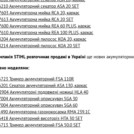
210 Акумуляторний секатор ASA 20 SET
603 Акумуляторна мийка RCA 20, каркас
613 Акумуляторна мийка RCA 20 SET
600 Акумуляторна мийка REA 60 PLUS, каркас
610 Акумуляторна мийка REA 100 PLUS, каркас
204 Акумуляторний пилосос KOA 20, каркас
214 Акумуляторний пилосос KOA 20 SET
мпанія STIHL розпочинає продажі в Україні
ще нових акумуляторних
рено моделями:
723 Тример акумуляторний FSA 110R
201 Секатор акумуляторний ASA 130, каркас
904 Акумуляторні подовжені ножиці HLA 40
004 Акумуляторний оприскувач SGA 30
004 Акумуляторний оприскувач SGA 60
490 Акумуляторна газонокосарка RMA 239.1C
418 Акумуляторний висоторіз HTA 30 SET
713 Тример акумуляторний FSA 50.0 SET