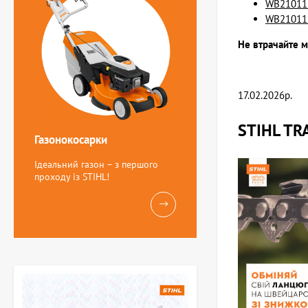
WB210113
WB210113
Не втрачайте м
17.02.2026р.
STIHL TR
Газонокосарки
Ідеальний газон – з першого
проходу із STIHL!