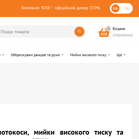
Компанія "КХК" - офіційний дилер STIHL
UA
RU
Кошик
0
(порожньо)
и
Обприскувачі ранцеві та ручні
Мийки високого тиску
Ще
мотокоси, мийки високого тиску та