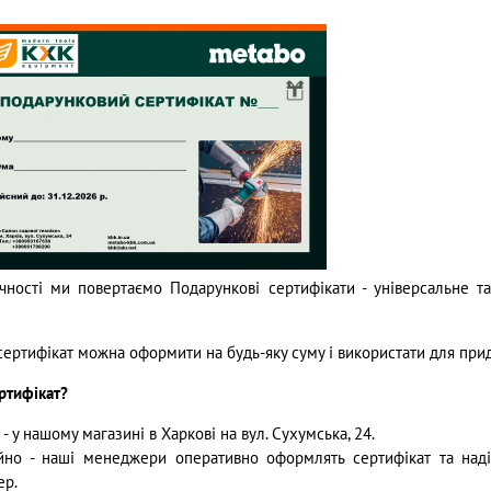
чності ми повертаємо Подарункові сертифікати - універсальне т
ертифікат можна оформити на будь-яку суму і використати для прид
ртифікат?
- у нашому магазині в Харкові на вул. Сухумська, 24.
йно - наші менеджери оперативно оформлять сертифікат та над
ер.