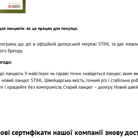
для ланцюгів: як це працює для покупця.
ограма, що діє в офіційній дилерській мережі STIHL та дає можл
ого бренду.
игоди:
рі ланцюги. У майстерні чи гаражі точно знайдеться ланцюг, яким ви
 новий ланцюг STIHL. Швейцарська якість, точний різ і стабільна р
е і працюйте без компромісів. Старий ланцюг – дилеру. Новий швейц
ві сертифікати нашої компанії знову дост