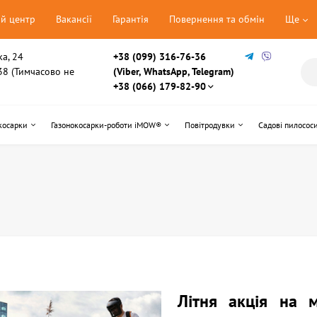
ий центр
Вакансії
Гарантія
Повернення та обмін
Ще
ка, 24
+38 (099) 316-76-36
, 38 (Тимчасово не
(Viber, WhatsApp, Telegram)
+38 (066) 179-82-90
косарки
Газонокосарки-роботи iMOW®
Повітродувки
Садові пилосос
Літня акція на 