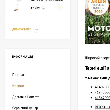
ніж для заростей 250мм-3
(41342000423)
17 289 грн.
ДИВИТИСЬ ВСЕ
ІНФОРМАЦІЯ
Широкий асорти
Термін дії 
Про нас
У межах акції 
Новини
41402000
41342000
Доставка і оплата
41342000
RE020114
Сервісний центр