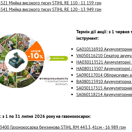
521 Мийка високого тиску STIHL RE 110 - 11 159 грн
541 Мийка високого тиску STIHL RE 120 - 13 949 грн
Термін дії акції: з 1 червн
інструмент:
GA010116910 Акумуляторний г
VA050116210 Секатор акумул
HA030113521 Акумуляторні н
HA080113507 Акумуляторні н
SA090117014 Обприскувач ак
BA080115910 Акумуляторна по
SA030117315 Акумуляторний 
SA060118214 Акумуляторний 
ї: з 1 по 31 липня 2026 року на газонокосарки:
400 Газонокосарка бензинова STIHL RM 443.3, 41см - 16 989 грн