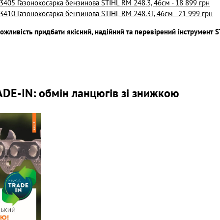
405 Газонокосарка бензинова STIHL RM 248.3, 46см - 18 899 грн
410 Газонокосарка бензинова STIHL RM 248.3T, 46см - 21 999 грн
ожливість придбати якісний, надійний та перевірений інструмент S
ADE-IN: обмін ланцюгів зі знижкою