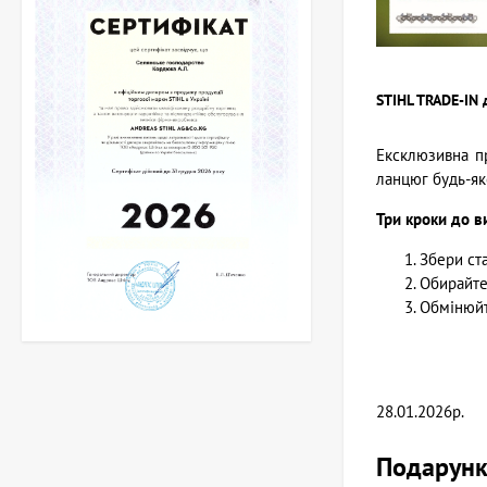
STIHL TRADE-IN 
Ексклюзивна пр
ланцюг будь-як
Три кроки до в
Збери ста
Обирайте
Обмінюйт
28.01.2026р.
Подарунко