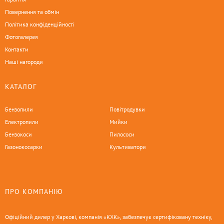
Повернення та обмін
Політика конфіденційності
Фотогалерея
Контакти
Наші нагороди
КАТАЛОГ
Бензопили
Повітродувки
Електропили
Мийки
Бензокоси
Пилососи
Газонокосарки
Культиватори
ПРО КОМПАНІЮ
Офіційний дилер у Харкові, компанія «КХК», забезпечує сертифіковану техніку,