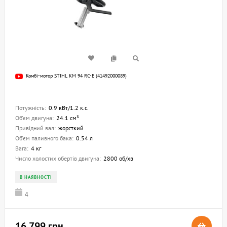
Комбі-мотор STIHL KM 94 RC-E (41492000089)
Потужність:
0.9 кВт/1.2 к.с.
Об'єм двигуна:
24.1 см³
Привідний вал:
жорсткий
Об'єм паливного бака:
0.54 л
Вага:
4 кг
Число холостих обертів двигуна:
2800 об/хв
В НАЯВНОСТІ
4
16 799 грн.