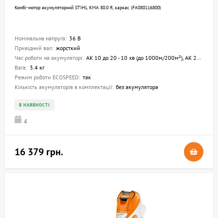
Комбі-мотор акумуляторний STIHL KMA 80.0 R, каркас (FA080116800)
Номінальна напруга:
36 В
Привідний вал:
жорсткий
Час роботи на акумуляторі:
AK 10 до 20 - 10 хв (до 1000м/200м²), AK 20 до 40 - 20 хв (до 2500м/500м²), AK 30S до 50 - 30 хв (до 3000м/600м²)
Вага:
3.4 кг
Режим роботи ECOSPEED:
так
Кількість акумуляторів в комплектації:
без акумулятора
В НАЯВНОСТІ
4
16 379 грн.