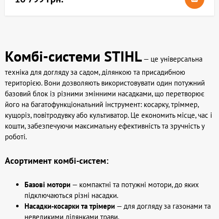
Комбі-системи STIHL
— це універсальна
техніка для догляду за садом, ділянкою та присадибною
територією. Вони дозволяють використовувати один потужний
базовий блок із різними змінними насадками, що перетворює
його на багатофункціональний інструмент: косарку, тріммер,
кущоріз, повітродувку або культиватор. Це економить місце, час і
кошти, забезпечуючи максимальну ефективність та зручність у
роботі.
Асортимент комбі-систем:
Базові мотори
— компактні та потужні мотори, до яких
підключаються різні насадки.
Насадки-косарки та трімери
— для догляду за газонами та
невеликими ділянками трави.