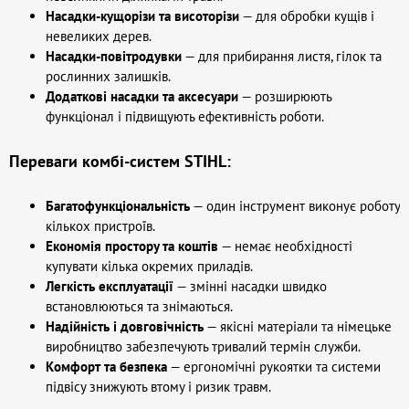
Насадки-кущорізи та висоторізи
— для обробки кущів і
невеликих дерев.
Насадки-повітродувки
— для прибирання листя, гілок та
рослинних залишків.
Додаткові насадки та аксесуари
— розширюють
функціонал і підвищують ефективність роботи.
Переваги комбі-систем STIHL:
Багатофункціональність
— один інструмент виконує роботу
кількох пристроїв.
Економія простору та коштів
— немає необхідності
купувати кілька окремих приладів.
Легкість експлуатації
— змінні насадки швидко
встановлюються та знімаються.
Надійність і довговічність
— якісні матеріали та німецьке
виробництво забезпечують тривалий термін служби.
Комфорт та безпека
— ергономічні рукоятки та системи
підвісу знижують втому і ризик травм.