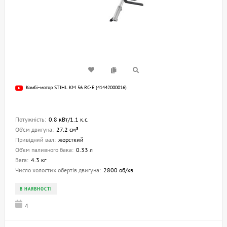
Комбі-мотор STIHL KM 56 RC-E (41442000016)
Потужність:
0.8 кВт/1.1 к.с.
Об'єм двигуна:
27.2 см³
Привідний вал:
жорсткий
Об'єм паливного бака:
0.33 л
Вага:
4.3 кг
Число холостих обертів двигуна:
2800 об/хв
В НАЯВНОСТІ
4