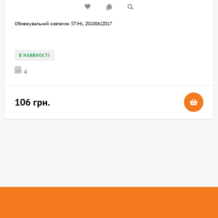
Обмежувальний ковпачок STIHL Z010061Z017
В НАЯВНОСТІ
4
106 грн.