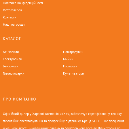
Політика конфіденційності
Фотогалерея
Контакти
Наші нагороди
КАТАЛОГ
Бензопили
Повітродувки
Електропили
Мийки
Бензокоси
Пилососи
Газонокосарки
Культиватори
ПРО КОМПАНІЮ
Офіційний дилер у Харкові, компанія «КХК», забезпечує сертифіковану техніку,
гарантійне обслуговування та професійну підтримку. Бренд STIHL — це поєднання
німецької якості, інноваційних рішень та багаторічного досвіду. Від мотопил до