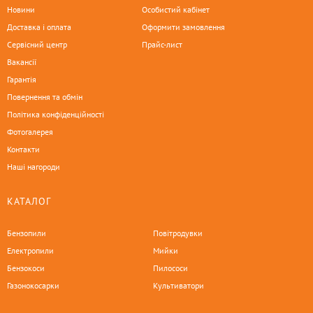
Новини
Особистий кабінет
Доставка і оплата
Оформити замовлення
Сервісний центр
Прайс-лист
Вакансії
Гарантія
Повернення та обмін
Політика конфіденційності
Фотогалерея
Контакти
Наші нагороди
КАТАЛОГ
Бензопили
Повітродувки
Електропили
Мийки
Бензокоси
Пилососи
Газонокосарки
Культиватори