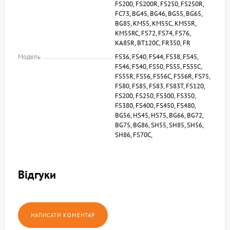
FS200, FS200R, FS250, FS250R,
FC73, BG45, BG46, BG55, BG65,
BG85, KM55, KM55C, KM55R,
KM55RC, FS72, FS74, FS76,
KA85R, BT120C, FR350, FR
Модель
FS36, FS40, FS44, FS38, FS45,
FS46, FS40, FS50, FS55, FS55C,
FS55R, FS56, FS56C, FS56R, FS75,
FS80, FS85, FS83, FS83T, FS120,
FS200, FS250, FS300, FS350,
FS380, FS400, FS450, FS480,
BG56, HS45, HS75, BG66, BG72,
BG75, BG86, SH55, SH85, SH56,
SH86, FS70C,
Відгуки