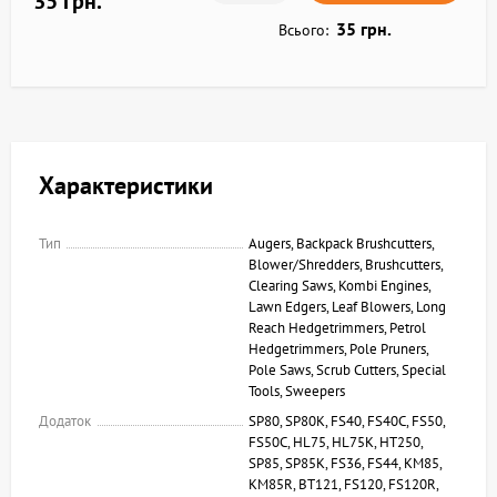
35 грн.
35 грн.
Всього:
Характеристики
Тип
Augers, Backpack Brushcutters,
Blower/Shredders, Brushcutters,
Clearing Saws, Kombi Engines,
Lawn Edgers, Leaf Blowers, Long
Reach Hedgetrimmers, Petrol
Hedgetrimmers, Pole Pruners,
Pole Saws, Scrub Cutters, Special
Tools, Sweepers
Додаток
SP80, SP80K, FS40, FS40C, FS50,
FS50C, HL75, HL75K, HT250,
SP85, SP85K, FS36, FS44, KM85,
KM85R, BT121, FS120, FS120R,