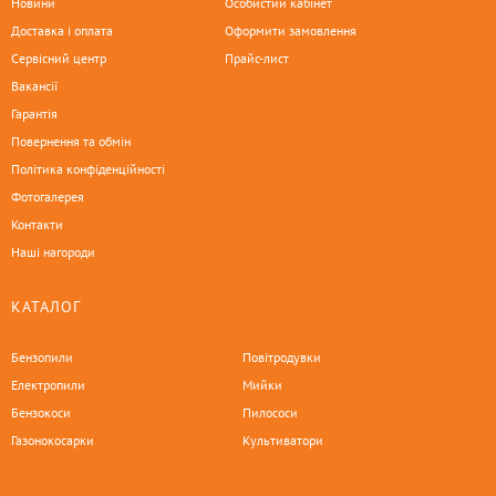
Новини
Особистий кабінет
Доставка і оплата
Оформити замовлення
Сервісний центр
Прайс-лист
Вакансії
Гарантія
Повернення та обмін
Політика конфіденційності
Фотогалерея
Контакти
Наші нагороди
КАТАЛОГ
Бензопили
Повітродувки
Електропили
Мийки
Бензокоси
Пилососи
Газонокосарки
Культиватори