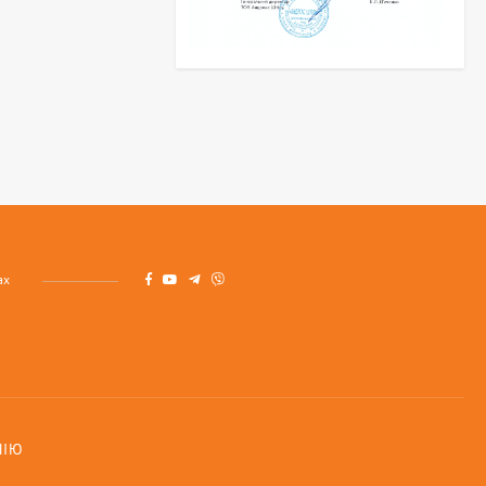
ах
НІЮ