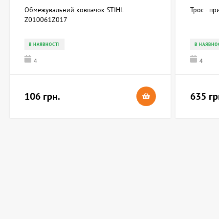
Обмежувальний ковпачок STIHL
Трос - п
Z010061Z017
В НАЯВНОСТІ
В НАЯВНО
4
4
106 грн.
635 гр