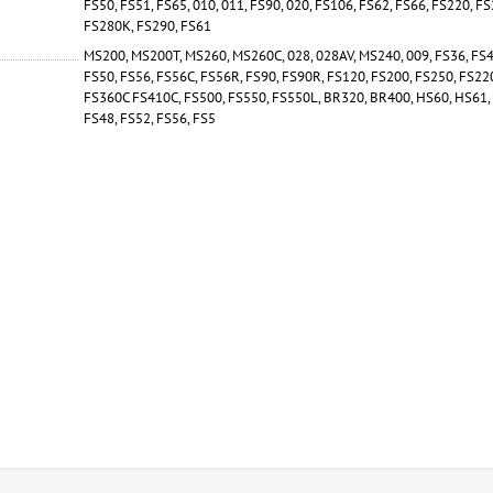
FS50, FS51, FS65, 010, 011, FS90, 020, FS106, FS62, FS66, FS220, F
FS280K, FS290, FS61
MS200, MS200T, MS260, MS260C, 028, 028AV, MS240, 009, FS36, FS4
FS50, FS56, FS56C, FS56R, FS90, FS90R, FS120, FS200, FS250, FS22
FS360C FS410C, FS500, FS550, FS550L, BR320, BR400, HS60, HS61,
FS48, FS52, FS56, FS5