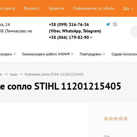
ий центр
Вакансії
Гарантія
Повернення та обмін
Ще
ка, 24
+38 (099) 316-76-36
, 38 (Тимчасово не
(Viber, WhatsApp, Telegram)
+38 (066) 179-82-90
косарки
Газонокосарки-роботи iMOW®
Повітродувки
Садові пилосос
ни
Інше
Клапанне сопло STIHL 11201215405
е сопло STIHL 11201215405
Тип