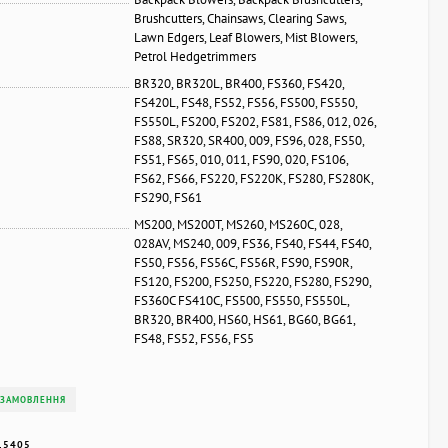
Brushcutters, Chainsaws, Clearing Saws,
Lawn Edgers, Leaf Blowers, Mist Blowers,
Petrol Hedgetrimmers
BR320, BR320L, BR400, FS360, FS420,
FS420L, FS48, FS52, FS56, FS500, FS550,
FS550L, FS200, FS202, FS81, FS86, 012, 026,
FS88, SR320, SR400, 009, FS96, 028, FS50,
FS51, FS65, 010, 011, FS90, 020, FS106,
FS62, FS66, FS220, FS220K, FS280, FS280K,
FS290, FS61
MS200, MS200T, MS260, MS260C, 028,
028AV, MS240, 009, FS36, FS40, FS44, FS40,
FS50, FS56, FS56C, FS56R, FS90, FS90R,
FS120, FS200, FS250, FS220, FS280, FS290,
FS360C FS410C, FS500, FS550, FS550L,
BR320, BR400, HS60, HS61, BG60, BG61,
FS48, FS52, FS56, FS5
 ЗАМОВЛЕННЯ
15405