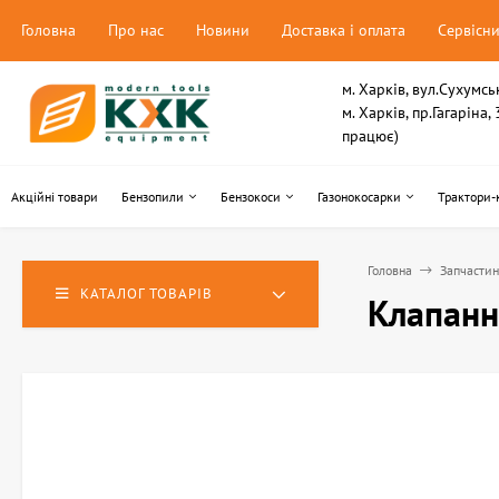
Головна
Про нас
Новини
Доставка і оплата
Сервісн
м. Харків, вул.Сухумсь
м. Харків, пр.Гагаріна
працює)
Акційні товари
Бензопили
Бензокоси
Газонокосарки
Трактори-
Головна
Запчасти
КАТАЛОГ ТОВАРІВ
Клапанн