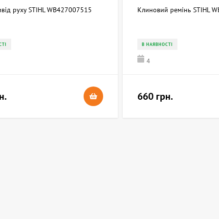
ривід руху STIHL WB427007515
Клиновий ремінь STIHL 
СТІ
В НАЯВНОСТІ
4
н.
660 грн.