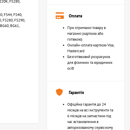
S220K, FS280,
0, FS44, FS40,
Оплата
0, FS280, FS290,
 BG60, BG61,
При отриманні товару в
магазині (карткою або
готівкою)
Онлайн-оплата карткою Visa,
Mastercard
Безготівковий розрахунок
для фізичних та юридичних
осіб
Гарантія
Офіційна гарантія до 24
місяців на всі інструменти та
6 місяців на запчастини під
час встановлення в
авторизованому сервісному