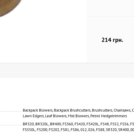
214 грн.
Backpack Blowers, Backpack Brushcutters, Brushcutters, Chainsaws, C
Lawn Edgers, Leaf Blowers, Mist Blowers, Petrol Hedgetrimmers
BR320, BR320L, BR400, FS360, FS420, FS420L, FS48, FS52, FS56, F
FS550L, FS200, FS202, FS81, FS86, 012, 026, FS88, SR320, SR400, 00