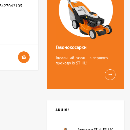
WB427042105
Зворотня пружина STIHL (Z000013Z000)
В НАЯВНОСТІ
4
Газонокосарки
24 грн.
Ідеальний газон – з першого
проходу із STIHL!
АКЦІЯ!
Бензокоса STIHL FS 120,