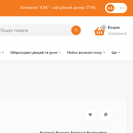
Компанія "КХК" - офіційний дилер STIHL
UA
RU
Кошик
0
(порожньо)
и
Обприскувачі ранцеві та ручні
Мийки високого тиску
Ще
Backpack Blowers, Backpack Brushcutters,