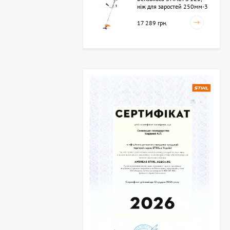
ніж для заростей 250мм-3
(41342000423)
17 289 грн.