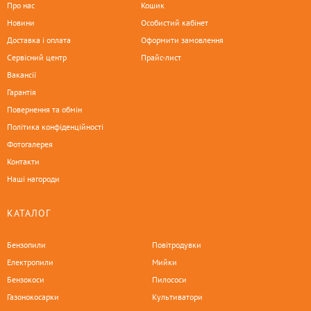
Про нас
Кошик
Новини
Особистий кабінет
Доставка і оплата
Оформити замовлення
Сервісний центр
Прайс-лист
Вакансії
Гарантія
Повернення та обмін
Політика конфіденційності
Фотогалерея
Контакти
Наші нагороди
КАТАЛОГ
Бензопили
Повітродувки
Електропили
Мийки
Бензокоси
Пилососи
Газонокосарки
Культиватори