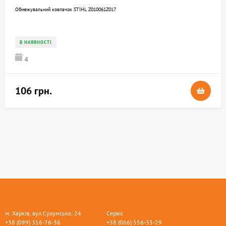
Обмежувальний ковпачок STIHL Z010061Z017
В НАЯВНОСТІ
4
106 грн.
м. Харків, вул.Сухумська, 24
Сервіс
+38 (099) 316-76-36
+38 (066) 556-33-29