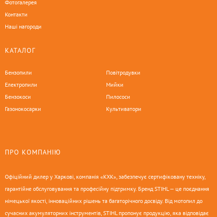
Фотогалерея
Контакти
Наші нагороди
КАТАЛОГ
Бензопили
Повітродувки
Електропили
Мийки
Бензокоси
Пилососи
Газонокосарки
Культиватори
ПРО КОМПАНІЮ
Офіційний дилер у Харкові, компанія «КХК», забезпечує сертифіковану техніку,
гарантійне обслуговування та професійну підтримку. Бренд STIHL — це поєднання
німецької якості, інноваційних рішень та багаторічного досвіду. Від мотопил до
сучасних акумуляторних інструментів, STIHL пропонує продукцію, яка відповідає