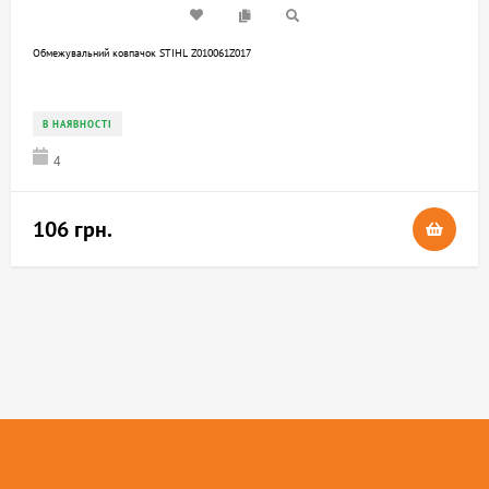
Обмежувальний ковпачок STIHL Z010061Z017
В НАЯВНОСТІ
4
106 грн.