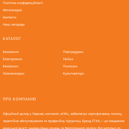
Політика конфіденційності
Фотогалерея
Контакти
Наші нагороди
КАТАЛОГ
Бензопили
Повітродувки
Електропили
Мийки
Бензокоси
Пилососи
Газонокосарки
Культиватори
ПРО КОМПАНІЮ
Офіційний дилер у Харкові, компанія «КХК», забезпечує сертифіковану техніку,
гарантійне обслуговування та професійну підтримку. Бренд STIHL — це поєднання
німецької якості, інноваційних рішень та багаторічного досвіду. Від мотопил до