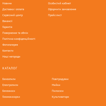
Новини
Особистий кабінет
Доставка і оплата
Оформити замовлення
Сервісний центр
Прайс-лист
Вакансії
Гарантія
Повернення та обмін
Політика конфіденційності
Фотогалерея
Контакти
Наші нагороди
КАТАЛОГ
Бензопили
Повітродувки
Електропили
Мийки
Бензокоси
Пилососи
Газонокосарки
Культиватори