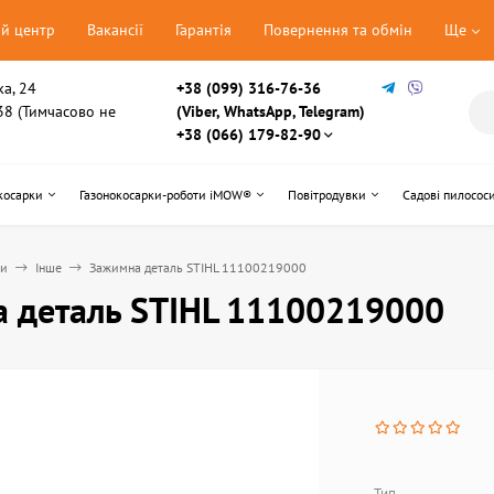
ий центр
Вакансії
Гарантія
Повернення та обмін
Ще
ка, 24
+38 (099) 316-76-36
, 38 (Тимчасово не
(Viber, WhatsApp, Telegram)
+38 (066) 179-82-90
косарки
Газонокосарки-роботи iMOW®
Повітродувки
Садові пилосос
ни
Інше
Зажимна деталь STIHL 11100219000
 деталь STIHL 11100219000
Тип