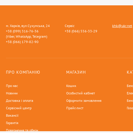
м. Харків, вул.Сухумська, 24
Сервіс
khk@ukr.net
+38 (099) 316-76-36
+38 (066) 556-33-29
(Viber, WhatsApp, Telegram)
+38 (066) 179-82-90
ПРО КОМПАНІЮ
МАГАЗИН
КА
Про нас
Кошик
Бен
Новини
Особистий кабінет
Еле
Доставка і оплата
Оформити замовлення
Бен
Сервісний центр
Прайс-лист
Газ
Вакансії
Гарантія
Повернення та обмін