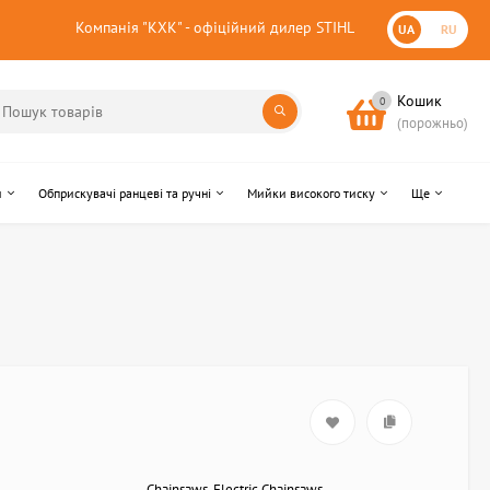
Компанія "КХК" - офіційний дилер STIHL
UA
RU
Кошик
0
(порожньо)
и
Обприскувачі ранцеві та ручні
Мийки високого тиску
Ще
Chainsaws, Electric Chainsaws