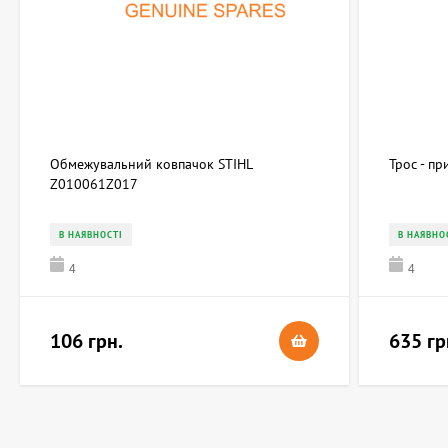
Обмежувальний ковпачок STIHL
Трос - п
Z010061Z017
В НАЯВНОСТІ
В НАЯВНО
4
4
106 грн.
635 гр