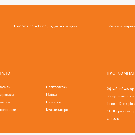
Пн-Сб 09:00 —18:00, Неділя — вихідний
Ми в соц. мереж
ТАЛОГ
ПРО КОМПА
зопили
Повітродувки
Офіційний дилер у
ктропили
Мийки
обслуговування та
зокоси
Пилососи
інноваційних ріше
онокосарки
Культиватори
STIHL пропонує п
© 2026