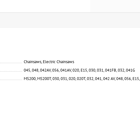
Chainsaws, Electric Chainsaws
045, 048, 042AV, 056, 041AV, 020, E15, 030, 031, 041FB, 032, 041G
MS200, MS200T, 030, 031, 020, 020T, 032, 041, 042 AV, 048, 056, E15