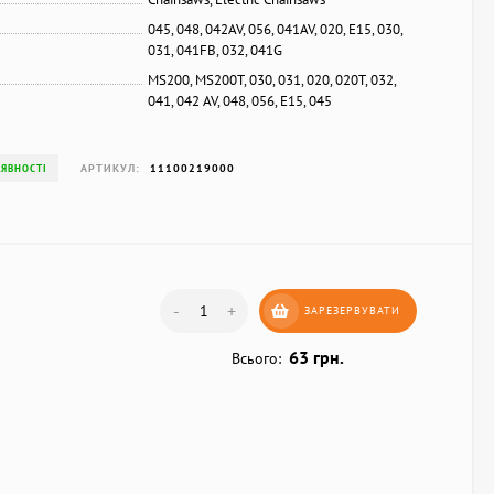
045, 048, 042AV, 056, 041AV, 020, E15, 030,
031, 041FB, 032, 041G
MS200, MS200T, 030, 031, 020, 020T, 032,
041, 042 AV, 048, 056, E15, 045
АРТИКУЛ:
11100219000
АЯВНОСТІ
-
+
ЗАРЕЗЕРВУВАТИ
63 грн.
Всього: