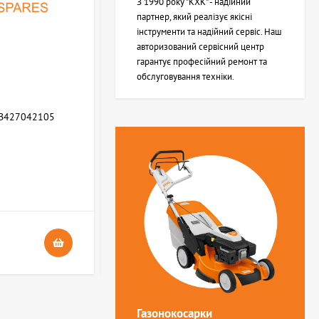
З 1990 року "КХК" - надійний
партнер, який реалізує якісні
інструменти та надійний сервіс. Наш
авторизований сервісний центр
гарантує професійний ремонт та
обслуговування техніки.
WB427042105
Зворотня пружина STIHL (Z000013Z000)
В НАЯВНОСТІ
4
24 грн.
Газонокосарки