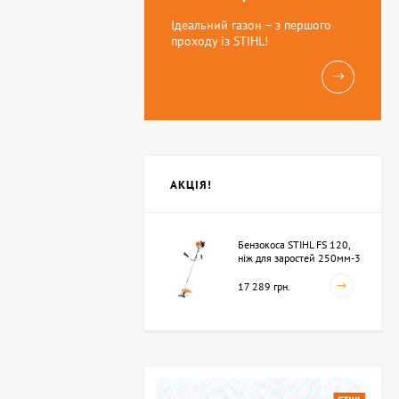
Ідеальний газон – з першого
проходу із STIHL!
АКЦІЯ!
Бензокоса STIHL FS 120,
ніж для заростей 250мм-3
(41342000423)
17 289 грн.