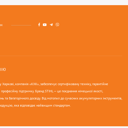
ах
НІЮ
 Харкові, компанія «КХК», забезпечує сертифіковану техніку, гарантійне
 професійну підтримку. Бренд STIHL — це поєднання німецької якості,
нь та багаторічного досвіду. Від мотопил до сучасних акумуляторних інструментів,
родукцію, яка відповідає найвищим стандартам.