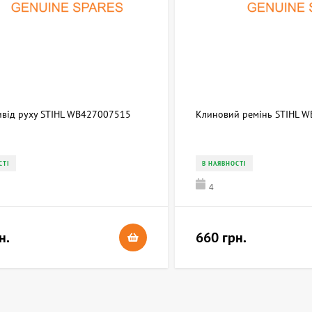
ривід руху STIHL WB427007515
Клиновий ремінь STIHL 
СТІ
В НАЯВНОСТІ
4
н.
660 грн.