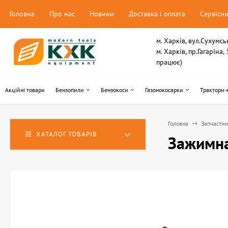
Головна
Про нас
Новини
Доставка і оплата
Сервісн
м. Харків, вул.Сухумсь
м. Харків, пр.Гагаріна
працює)
Акційні товари
Бензопили
Бензокоси
Газонокосарки
Трактори-
Головна
Запчасти
КАТАЛОГ ТОВАРІВ
Зажимна