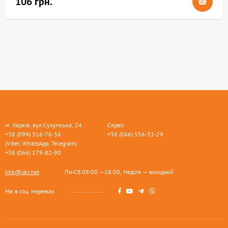
106 грн.
м. Харків, вул.Сухумська, 24
Сервіс
+38 (099) 316-76-36
+38 (066) 556-33-29
(Viber, WhatsApp, Telegram)
+38 (066) 179-82-90
khk@ukr.net
Пн-Сб 09:00 —18:00, Неділя — вихідний
Ми в соц. мережах