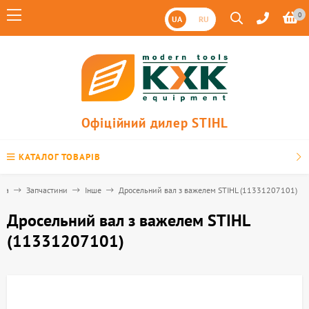
0
UA
RU
Офіційний дилер STIHL
КАТАЛОГ ТОВАРІВ
вна
Запчастини
Інше
Дросельний вал з важелем STIHL (11331207101)
Дросельний вал з важелем STIHL
(11331207101)