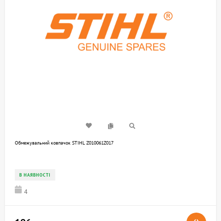
Обмежувальний ковпачок STIHL Z010061Z017
В НАЯВНОСТІ
4