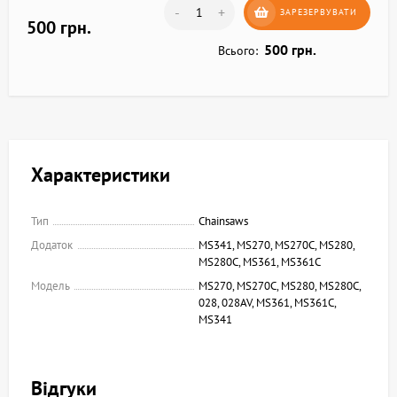
-
+
ЗАРЕЗЕРВУВАТИ
500 грн.
500 грн.
Всього:
Характеристики
Тип
Chainsaws
Додаток
MS341, MS270, MS270C, MS280,
MS280C, MS361, MS361C
Модель
MS270, MS270C, MS280, MS280C,
028, 028AV, MS361, MS361C,
MS341
Відгуки