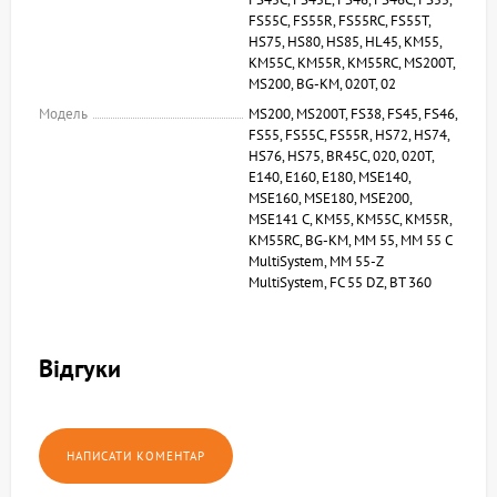
FS55C, FS55R, FS55RC, FS55T,
HS75, HS80, HS85, HL45, KM55,
KM55C, KM55R, KM55RC, MS200T,
MS200, BG-KM, 020T, 02
Модель
MS200, MS200T, FS38, FS45, FS46,
FS55, FS55C, FS55R, HS72, HS74,
HS76, HS75, BR45C, 020, 020T,
E140, E160, E180, MSE140,
MSE160, MSE180, MSE200,
MSE141 C, KM55, KM55C, KM55R,
KM55RC, BG-KM, MM 55, MM 55 C
MultiSystem, MM 55-Z
MultiSystem, FC 55 DZ, BT 360
Відгуки