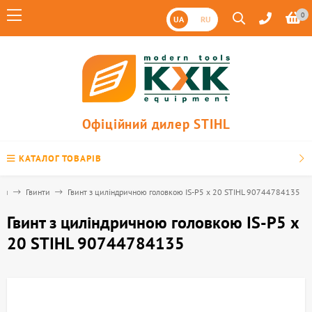
0
UA
RU
Офіційний дилер STIHL
КАТАЛОГ ТОВАРІВ
ни
Гвинти
Гвинт з циліндричною головкою IS-Р5 х 20 STIHL 90744784135
Гвинт з циліндричною головкою IS-Р5 х
20 STIHL 90744784135