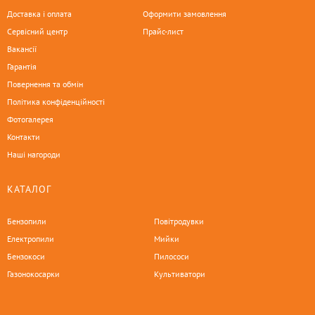
Доставка і оплата
Оформити замовлення
Сервісний центр
Прайс-лист
Вакансії
Гарантія
Повернення та обмін
Політика конфіденційності
Фотогалерея
Контакти
Наші нагороди
КАТАЛОГ
Бензопили
Повітродувки
Електропили
Мийки
Бензокоси
Пилососи
Газонокосарки
Культиватори