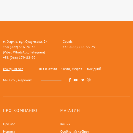
м. Харків, вул.Сухумська, 24
Сервіс
+38 (099) 316-76-36
+38 (066) 556-33-29
(Viber, WhatsApp, Telegram)
+38 (066) 179-82-90
khk@ukr.net
Пн-Сб 09:00 —18:00, Неділя — вихідний
Ми в соц. мережах
ПРО КОМПАНІЮ
МАГАЗИН
Про нас
Кошик
Новини
Особистий кабінет