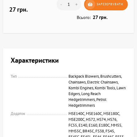
-
+
ЗАРЕЗЕРВУВАТИ
27 грн.
27 грн.
Всього:
Характеристики
Тип
Backpack Blowers, Brushcutters,
Chainsaws, Electric Chainsaws,
Kombi Engines, Kombi Tools, Lawn
Edgers, Long Reach
Hedgetrimmers, Petrol
Hedgetrimmers
Додаток
MSE140C, MSE160C, MSE180C,
MSE200C, HS72, HS74, HS76,
FC55, E140, E160, E180C, MM55,
MM55C, BR45C, FS38, FS45,
FS45C, FS45L, FS46, FS46C, FS55,