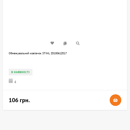
Обмежувальний ковпачок STIHL Z010061Z017
В НАЯВНОСТІ
4
106 грн.