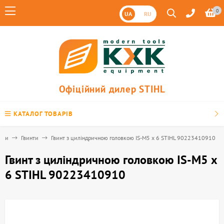
0
UA
RU
Офіційний дилер STIHL
КАТАЛОГ ТОВАРІВ
ини
Гвинти
Гвинт з циліндричною головкою IS-М5 х 6 STIHL 90223410910
Гвинт з циліндричною головкою IS-М5 х
6 STIHL 90223410910