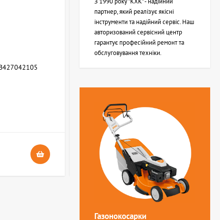
З 1990 року "КХК" - надійний
партнер, який реалізує якісні
інструменти та надійний сервіс. Наш
авторизований сервісний центр
гарантує професійний ремонт та
обслуговування техніки.
WB427042105
Зворотня пружина STIHL (Z000013Z000)
В НАЯВНОСТІ
4
24 грн.
Газонокосарки