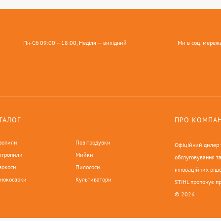
Пн-Сб 09:00 —18:00, Неділя — вихідний
Ми в соц. мереж
ТАЛОГ
ПРО КОМПА
зопили
Повітродувки
Офіційний дилер у
ктропили
Мийки
обслуговування та
зокоси
Пилососи
інноваційних ріше
онокосарки
Культиватори
STIHL пропонує п
© 2026