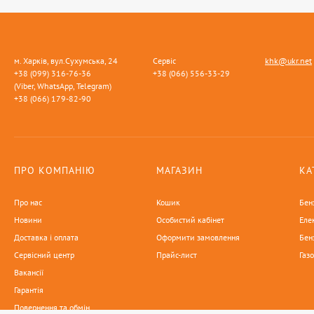
м. Харків, вул.Сухумська, 24
Сервіс
khk@ukr.net
+38 (099) 316-76-36
+38 (066) 556-33-29
(Viber, WhatsApp, Telegram)
+38 (066) 179-82-90
ПРО КОМПАНІЮ
МАГАЗИН
КА
Про нас
Кошик
Бен
Новини
Особистий кабінет
Еле
Доставка і оплата
Оформити замовлення
Бен
Сервісний центр
Прайс-лист
Газ
Вакансії
Гарантія
Повернення та обмін