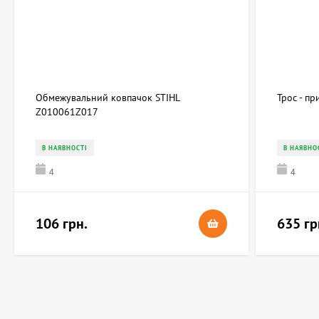
Обмежувальний ковпачок STIHL
Трос - п
Z010061Z017
В НАЯВНОСТІ
В НАЯВНО
4
4
106 грн.
635 гр