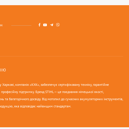
ах
НІЮ
 Харкові, компанія «КХК», забезпечує сертифіковану техніку, гарантійне
 професійну підтримку. Бренд STIHL — це поєднання німецької якості,
нь та багаторічного досвіду. Від мотопил до сучасних акумуляторних інструментів,
родукцію, яка відповідає найвищим стандартам.