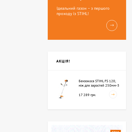
Ідеальний газон – з першого
проходу із STIHL!
АКЦІЯ!
Бензокоса STIHL FS 120,
ніж для заростей 250мм-3
(41342000423)
17 289 грн.