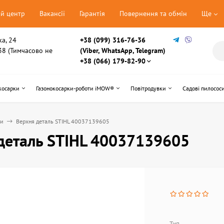
ий центр
Вакансії
Гарантія
Повернення та обмін
Ще
ка, 24
+38 (099) 316-76-36
, 38 (Тимчасово не
(Viber, WhatsApp, Telegram)
+38 (066) 179-82-90
косарки
Газонокосарки-роботи iMOW®
Повітродувки
Садові пилосос
ни
Верхня деталь STIHL 40037139605
деталь STIHL 40037139605
Тип