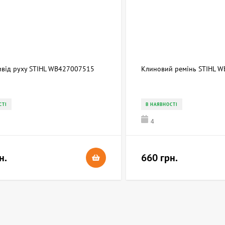
ривід руху STIHL WB427007515
Клиновий ремінь STIHL 
СТІ
В НАЯВНОСТІ
4
н.
660 грн.