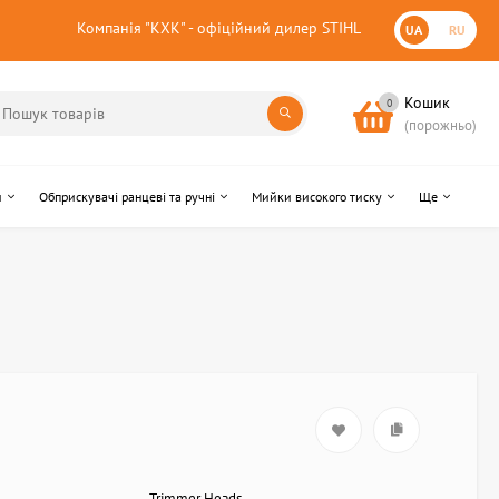
Компанія "КХК" - офіційний дилер STIHL
UA
RU
Кошик
0
(порожньо)
и
Обприскувачі ранцеві та ручні
Мийки високого тиску
Ще
Trimmer Heads