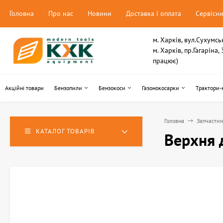
Головна
Про нас
Новини
Доставка і оплата
Сервісн
м. Харків, вул.Сухумсь
м. Харків, пр.Гагаріна
працює)
Акційні товари
Бензопили
Бензокоси
Газонокосарки
Трактори-
Головна
Запчасти
КАТАЛОГ ТОВАРІВ
Верхня 