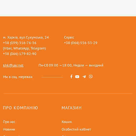
м. Харків, вул.Сухумська, 24
Сервіс
+38 (099) 316-76-36
+38 (066) 556-33-29
(Viber, WhatsApp, Telegram)
+38 (066) 179-82-90
khk@ukr.net
Пн-Сб 09:00 —18:00, Неділя — вихідний
Ми в соц. мережах
ПРО КОМПАНІЮ
МАГАЗИН
Про нас
Кошик
Новини
Особистий кабінет