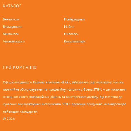
КАТАЛОГ
Бензопили
Повітродувки
Електропили
Мийки
Бензокоси
Пилососи
Газонокосарки
Культиватори
ПРО КОМПАНІЮ
Офіційний дилер у Харкові, компанія «КХК», забезпечує сертифіковану техніку,
гарантійне обслуговування та професійну підтримку. Бренд STIHL — це поєднання
німецької якості, інноваційних рішень та багаторічного досвіду. Від мотопил до
сучасних акумуляторних інструментів, STIHL пропонує продукцію, яка відповідає
найвищим стандартам.
© 2026