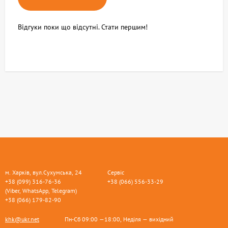
Відгуки поки що відсутні. Стати першим!
м. Харків, вул.Сухумська, 24
Сервіс
+38 (099) 316-76-36
+38 (066) 556-33-29
(Viber, WhatsApp, Telegram)
+38 (066) 179-82-90
khk@ukr.net
Пн-Сб 09:00 —18:00, Неділя — вихідний