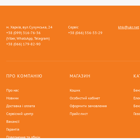
м. Харків, вул.Сухумська, 24
Сервіс
khk@ukr.net
+38 (099) 316-76-36
+38 (066) 556-33-29
(Viber, WhatsApp, Telegram)
+38 (066) 179-82-90
ПРО КОМПАНІЮ
МАГАЗИН
КА
Про нас
Кошик
Бен
Новини
Особистий кабінет
Еле
Доставка і оплата
Оформити замовлення
Бен
Сервісний центр
Прайс-лист
Газ
Вакансії
Гарантія
Повернення та обмін