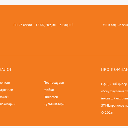
Пн-Сб 09:00 —18:00, Неділя — вихідний
Ми в соц. мереж
ТАЛОГ
ПРО КОМПА
зопили
Повітродувки
Офіційний дилер у
ктропили
Мийки
обслуговування та
зокоси
Пилососи
інноваційних ріше
онокосарки
Культиватори
STIHL пропонує п
© 2026