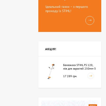
Ідеальний газон – з першого
проходу із STIHL!
АКЦІЯ!
Бензокоса STIHL FS 120,
ніж для заростей 250мм-3
(41342000423)
17 289 грн.