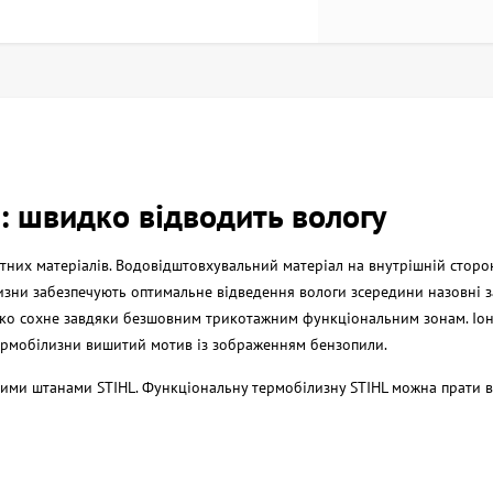
: швидко відводить вологу
тних матеріалів. Водовідштовхувальний матеріал на внутрішній сторон
изни забезпечують оптимальне відведення вологи зсередини назовні 
ко сохне завдяки безшовним трикотажним функціональним зонам. Іон
 термобілизни вишитий мотив із зображенням бензопили.
ими штанами STIHL. Функціональну термобілизну STIHL можна прати в