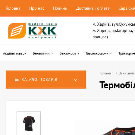
Головна
Про нас
Новини
Доставка і оплата
Сервісн
м. Харків, вул.Сухумсь
м. Харків, пр.Гагаріна
працює)
Акційні товари
Бензопили
Бензокоси
Газонокосарки
Трактори-
Головна
Захисний 
КАТАЛОГ ТОВАРІВ
Термобі