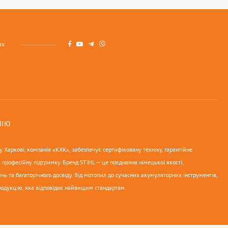
ах
НІЮ
 Харкові, компанія «КХК», забезпечує сертифіковану техніку, гарантійне
 професійну підтримку. Бренд STIHL — це поєднання німецької якості,
нь та багаторічного досвіду. Від мотопил до сучасних акумуляторних інструментів,
родукцію, яка відповідає найвищим стандартам.