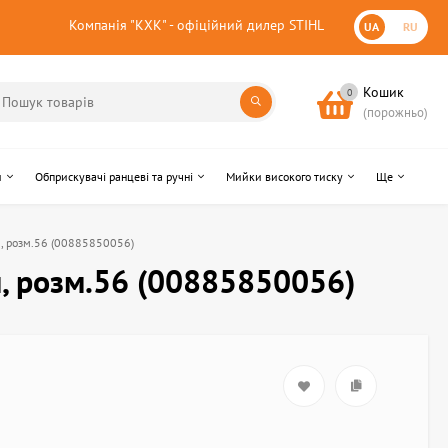
Компанія "КХК" - офіційний дилер STIHL
UA
RU
Кошик
0
(порожньо)
и
Обприскувачі ранцеві та ручні
Мийки високого тиску
Ще
м, розм.56 (00885850056)
м, розм.56 (00885850056)