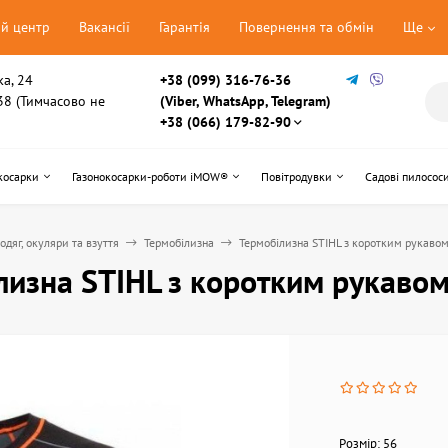
ий центр
Вакансії
Гарантія
Повернення та обмін
Ще
ка, 24
+38 (099) 316-76-36
, 38 (Тимчасово не
(Viber, WhatsApp, Telegram)
+38 (066) 179-82-90
косарки
Газонокосарки-роботи iMOW®
Повітродувки
Садові пилосос
одяг, окуляри та взуття
Термобілизна
Термобілизна STIHL з коротким рукаво
лизна STIHL з коротким рукаво
Розмір: 56