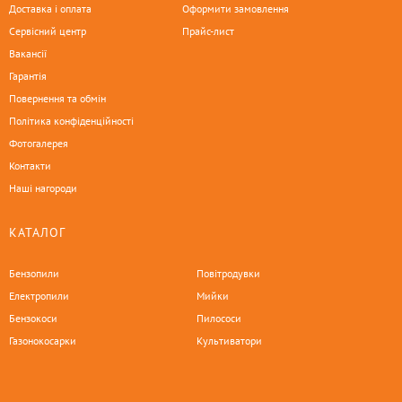
Доставка і оплата
Оформити замовлення
Сервісний центр
Прайс-лист
Вакансії
Гарантія
Повернення та обмін
Політика конфіденційності
Фотогалерея
Контакти
Наші нагороди
КАТАЛОГ
Бензопили
Повітродувки
Електропили
Мийки
Бензокоси
Пилососи
Газонокосарки
Культиватори