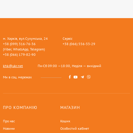
м. Харків, вул.Сухумська, 24
Сервіс
+38 (099) 316-76-36
+38 (066) 556-33-29
(Viber, WhatsApp, Telegram)
+38 (066) 179-82-90
khk@ukr.net
Пн-Сб 09:00 —18:00, Неділя — вихідний
Ми в соц. мережах
ПРО КОМПАНІЮ
МАГАЗИН
Про нас
Кошик
Новини
Особистий кабінет