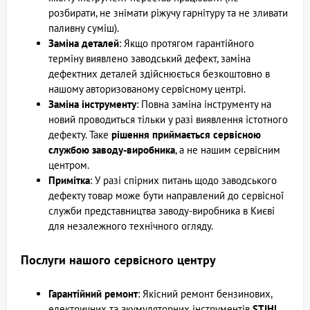
розбирати, не знімати ріжучу гарнітуру та не зливати
паливну суміш).
Заміна деталей
: Якщо протягом гарантійного
терміну виявлено заводський дефект, заміна
дефектних деталей здійснюється безкоштовно в
нашому авторизованому сервісному центрі.
Заміна інструменту
: Повна заміна інструменту на
новий проводиться тільки у разі виявлення істотного
дефекту. Таке
рішення приймається сервісною
службою заводу-виробника
, а не нашим сервісним
центром.
Примітка
: У разі спірних питань щодо заводського
дефекту товар може бути направлений до сервісної
служби представництва заводу-виробника в Києві
для незалежного технічного огляду.
Послуги нашого сервісного центру
Гарантійний ремонт
: Якісний ремонт бензинових,
електричних та акумуляторних інструментів
STIHL
.