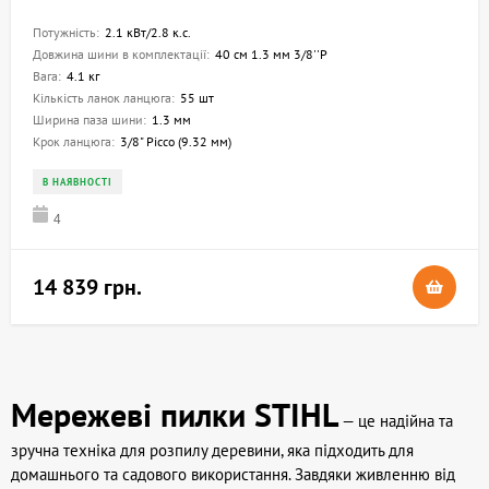
Потужність:
2.1 кВт/2.8 к.с.
Довжина шини в комплектації:
40 см 1.3 мм 3/8''P
Вага:
4.1 кг
Кількість ланок ланцюга:
55 шт
Ширина паза шини:
1.3 мм
Крок ланцюга:
3/8" Picco (9.32 мм)
В НАЯВНОСТІ
4
14 839 грн.
Мережеві пилки STIHL
— це надійна та
зручна техніка для розпилу деревини, яка підходить для
домашнього та садового використання. Завдяки живленню від