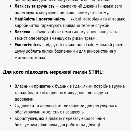
Легкість та зручність
— компактний дизайн і низька вага
полегшують керування пилкою і знижують втому.
Надійність і довговічність
— якісні матеріали та німецьке
виробництво гарантують тривалий термін служби.
Безпека
— вбудовані системи гальмування ланцюга та
захист оператора зменшують ризик травм.
Екологічність
— відсутність вихлопів і мінімальний рівень
шуму роблять пилки безпечними для використання у
житлових зонах.
Для кого підходять мережеві пилки STIHL:
Власники приватних будинків і дач, яким потрібна зручна
та надійна техніка для розпилу дров і догляду за
деревами.
Садівники та ландшафтні дизайнери для регулярного
обслуговування зелених насаджень.
Користувачі, які віддають перевагу екологічним і
безшумним рішенням для роботи на ділянці.