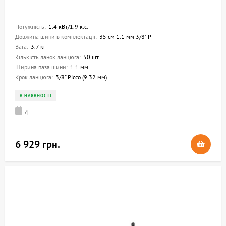
Потужність:
1.4 кВт/1.9 к.с.
Довжина шини в комплектації:
35 см 1.1 мм 3/8''P
Вага:
3.7 кг
Кількість ланок ланцюга:
50 шт
Ширина паза шини:
1.1 мм
Крок ланцюга:
3/8" Picco (9.32 мм)
В НАЯВНОСТІ
4
6 929 грн.