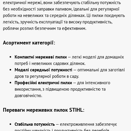
електричної мережі, вони забезпечують стабільну потужність
без необхідності заправки паливом, ідеальні для регулярної
роботи на невеликих та середніх ділянках. Ці пилки поєднують
легкість, зручність експлуатації та високу продуктивність,
роблячи розпил безпечним та ефективним.
Асортимент категорії:
Компактні мережеві пилки
— легкі моделі для домашніх
потреб і невеликих садових ділянок.
Моделі середньої потужності
— оптимальні для заготівлі
дров та регулярної роботи в саду.
Професійні електричні пилки
— для інтенсивного
використання, з підвищеною продуктивністю та
довговічністю.
Переваги мережевих пилок STIHL:
Стабільна потужність
— електроживлення забезпечує
постійну швидкість і продуктивність без перебоїв.