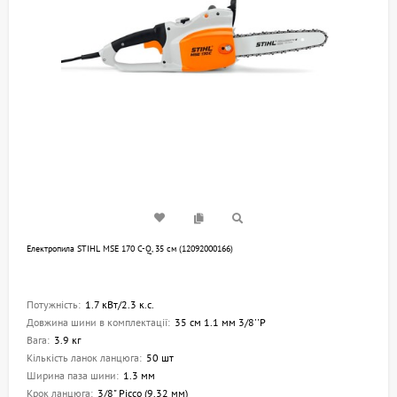
Електропила STIHL MSE 170 С-Q, 35 см (12092000166)
Потужність:
1.7 кВт/2.3 к.с.
Довжина шини в комплектації:
35 см 1.1 мм 3/8''P
Вага:
3.9 кг
Кількість ланок ланцюга:
50 шт
Ширина паза шини:
1.3 мм
Крок ланцюга:
3/8" Picco (9.32 мм)