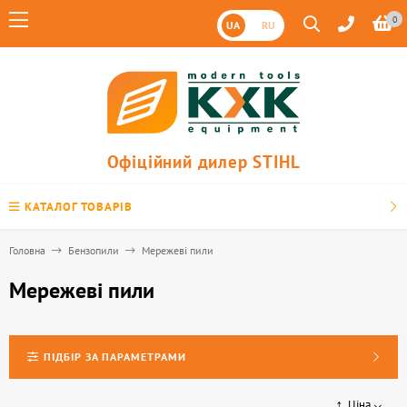
0
UA
RU
Офіційний дилер STIHL
КАТАЛОГ ТОВАРІВ
Головна
Бензопили
Мережеві пили
Мережеві пили
ПІДБІР ЗА ПАРАМЕТРАМИ
Ціна