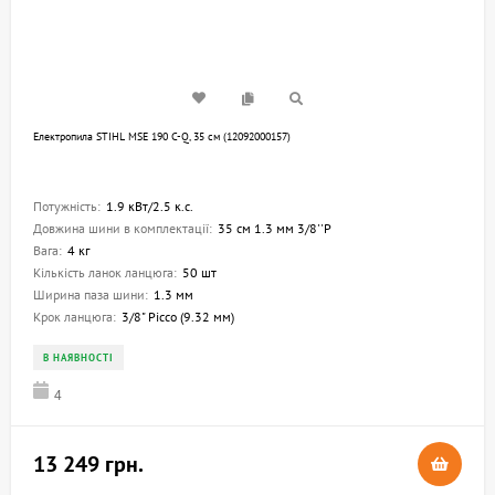
Електропила STIHL MSE 190 C-Q, 35 см (12092000157)
Потужність:
1.9 кВт/2.5 к.с.
Довжина шини в комплектації:
35 см 1.3 мм 3/8''P
Вага:
4 кг
Кількість ланок ланцюга:
50 шт
Ширина паза шини:
1.3 мм
Крок ланцюга:
3/8" Picco (9.32 мм)
В НАЯВНОСТІ
4
13 249 грн.