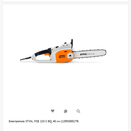
Електропила STIHL MSE 210 С-BQ, 40 см (12092000179)