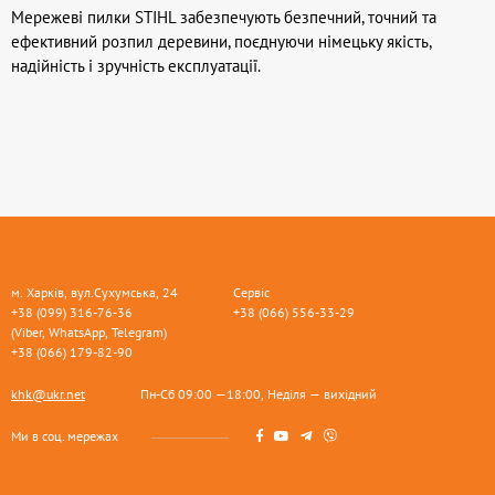
Мережеві пилки STIHL забезпечують безпечний, точний та
ефективний розпил деревини, поєднуючи німецьку якість,
надійність і зручність експлуатації.
м. Харків, вул.Сухумська, 24
Сервіс
+38 (099) 316-76-36
+38 (066) 556-33-29
(Viber, WhatsApp, Telegram)
+38 (066) 179-82-90
khk@ukr.net
Пн-Сб 09:00 —18:00, Неділя — вихідний
Ми в соц. мережах