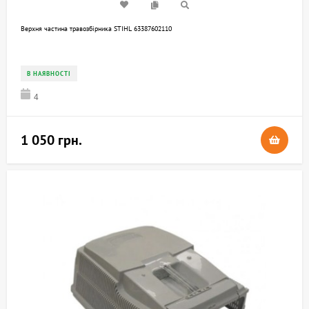
Верхня частина травозбірника STIHL 63387602110
В НАЯВНОСТІ
4
1 050 грн.