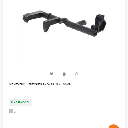
Вал управління перемиканням STIHL 11351820900
В НАЯВНОСТІ
4