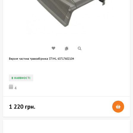
Верхня частина травозбірника STIHL 63717602104
В НАЯВНОСТІ
4
1 220 грн.