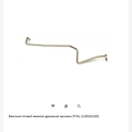
Важільно-тяговий механізм дросельної заслонки STIHL (11301821502)