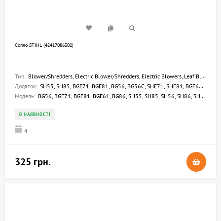
Сопло STIHL (42417086302)
Тип:
Blower/Shredders, Electric Blower/Shredders, Electric Blowers, Leaf Blowers
Додаток:
SH55, SH85, BGE71, BGE81, BG56, BG56C, SHE71, SHE81, BGE61, BG45, BG46, BG55, BG65, BG85, BG86, BG86C, SH56, SH56C, SH86, SH86C
Модель:
BG56, BGE71, BGE81, BGE61, BG86, SH55, SH85, SH56, SH86, SHE71, SHE81, BG50, BG55, BG85
В НАЯВНОСТІ
4
325 грн.