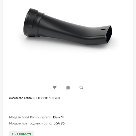
Додаткове сопло STIHL (46067018301)
Модель Stihl KombiSystem:
BG-KM
Модель повітродувки Stihl:
BGA 85
В НАЯВНОСТІ