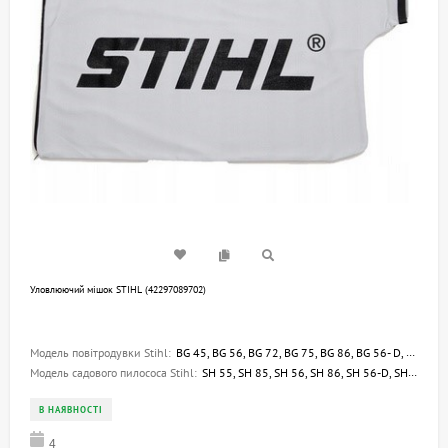
Уловлюючий мішок STIHL (42297089702)
Модель повітродувки Stihl:
BG 45, BG 56, BG 72, BG 75, BG 86, BG 56- D, BG 86- D, BG 55
Модель садового пилососа Stihl:
SH 55, SH 85, SH 56, SH 86, SH 56-D, SH 86-D, SHE 81, SHE 71
В НАЯВНОСТІ
4