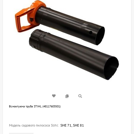
Всмоктуюча труба STIHL (48117603501)
Модель садового пилососа Stihl:
SHE 71, SHE 81