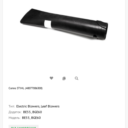
Сопло STIHL (48077086300)
Тип:
Electric Blowers, Leaf Blowers
Додаток:
BE55, BGE60
Модель:
BE55, BGE60