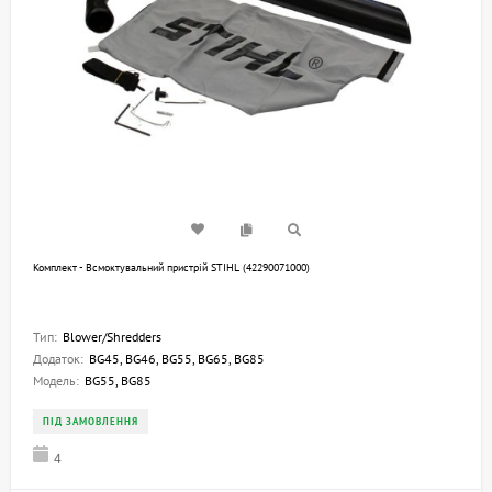
Комплект - Всмоктувальний пристрій STIHL (42290071000)
Тип:
Blower/Shredders
Додаток:
BG45, BG46, BG55, BG65, BG85
Модель:
BG55, BG85
ПІД ЗАМОВЛЕННЯ
4