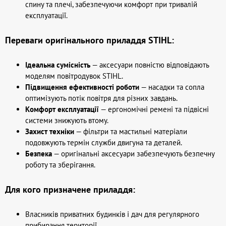
спину та плечі, забезпечуючи комфорт при тривалій
експлуатації.
Переваги оригінального приладдя STIHL:
Ідеальна сумісність
— аксесуари повністю відповідають
моделям повітродувок STIHL.
Підвищення ефективності роботи
— насадки та сопла
оптимізують потік повітря для різних завдань.
Комфорт експлуатації
— ергономічні ремені та підвісні
системи знижують втому.
Захист техніки
— фільтри та мастильні матеріали
подовжують термін служби двигуна та деталей.
Безпека
— оригінальні аксесуари забезпечують безпечну
роботу та зберігання.
Для кого призначене приладдя:
Власників приватних будинків і дач для регулярного
прибирання території.