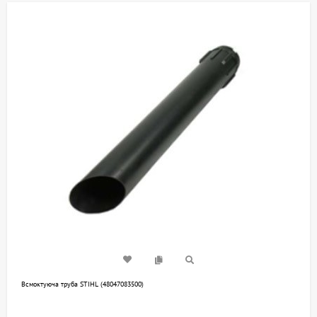
Всмоктуюча труба STIHL (48047083500)