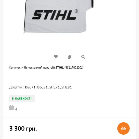
Комплект - Всмоктуючий пристрій STIHL (48117002201)
Додаток:
BGE71, BGE81, SHE71, SHE81
В НАЯВНОСТІ
4
3 300 грн.