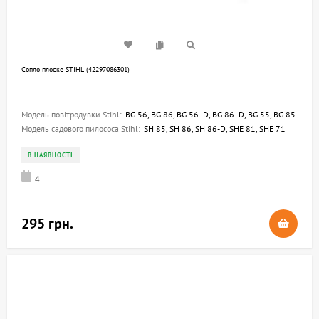
Сопло плоске STIHL (42297086301)
Модель повітродувки Stihl:
BG 56, BG 86, BG 56- D, BG 86- D, BG 55, BG 85
Модель садового пилососа Stihl:
SH 85, SH 86, SH 86-D, SHE 81, SHE 71
В НАЯВНОСТІ
4
295 грн.