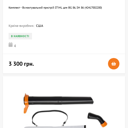
Комплект - Всмоктувальний пристрій STIHL для BG 86, SH 86 (42417002200)
Країна-виробник:
США
В НАЯВНОСТІ
4
3 300 грн.