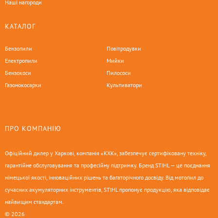
Наші нагороди
КАТАЛОГ
Бензопили
Повітродувки
Електропили
Мийки
Бензокоси
Пилососи
Газонокосарки
Культиватори
ПРО КОМПАНІЮ
Офіційний дилер у Харкові, компанія «КХК», забезпечує сертифіковану техніку,
гарантійне обслуговування та професійну підтримку. Бренд STIHL — це поєднання
німецької якості, інноваційних рішень та багаторічного досвіду. Від мотопил до
сучасних акумуляторних інструментів, STIHL пропонує продукцію, яка відповідає
найвищим стандартам.
© 2026