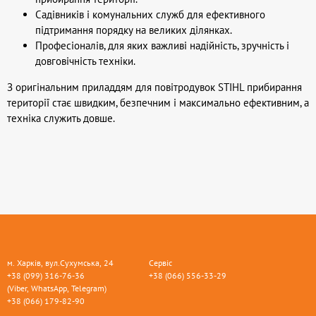
Садівників і комунальних служб для ефективного
підтримання порядку на великих ділянках.
Професіоналів, для яких важливі надійність, зручність і
довговічність техніки.
З оригінальним приладдям для повітродувок STIHL прибирання
території стає швидким, безпечним і максимально ефективним, а
техніка служить довше.
м. Харків, вул.Сухумська, 24
Сервіс
+38 (099) 316-76-36
+38 (066) 556-33-29
(Viber, WhatsApp, Telegram)
+38 (066) 179-82-90