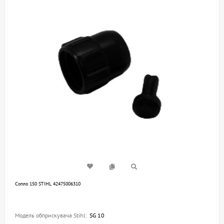
Сопло 150 STIHL 42475006310
Модель обприскувача Stihl:
SG 10