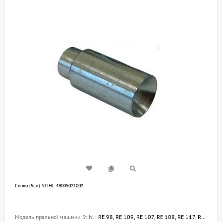
Сопло (5шт) STIHL 49005021002
Модель пральної машини Stihl:
RE 98, RE 109, RE 107, RE 108, RE 117, RE 118, RE 119, RE 142, RE 143, RE 162, RE 163, RE 120, RE 90, RE 100, RE 110, RE 162 PLUS, RE 142 PLUS, RE 143 PLUS, RE 163 PLUS, RE 106 K, RE 116 K, RE 126 K, RE 129 PLUS, RE 128 PLUS, RE 127 PLUS, RE 130 PLUS, RE