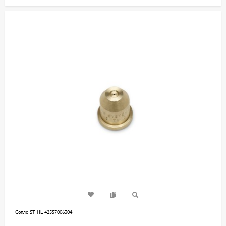
Сопло STIHL 42557006304