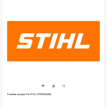
Різьбова насадка М4 STIHL (97950030260)