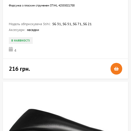
Форсунка з плоским струменем STIHL 42555021700
Модель обприскувача Stihl:
SG 31, SG 51, SG 71, SG 21
Аксесуари:
насадки
В НАЯВНОСТІ
4
216 грн.