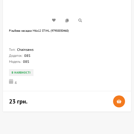
Різьбова насадка М6х12 STIHL (97950030460)
Тип:
Chainsaws
Додаток:
08S
Модель:
08S
В НАЯВНОСТІ
4
23 грн.