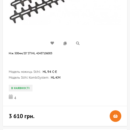
Ніж 500мм/20" STIHL 42437106003
Модель ножиць Stihl:
HL 94 C-E
Модель Stihl KombiSystem:
HL-KM
В НАЯВНОСТІ
4
3 610 грн.