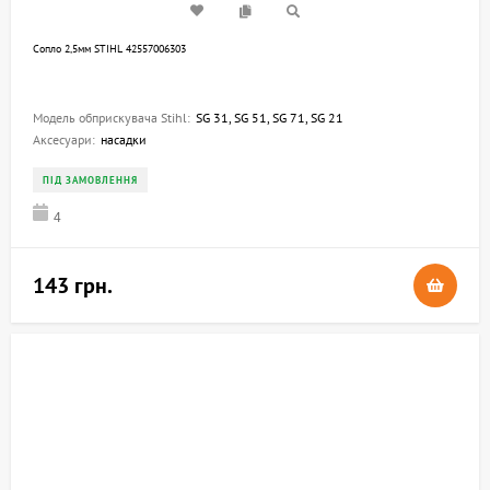
Сопло 2,5мм STIHL 42557006303
Модель обприскувача Stihl:
SG 31, SG 51, SG 71, SG 21
Аксесуари:
насадки
ПІД ЗАМОВЛЕННЯ
4
143 грн.