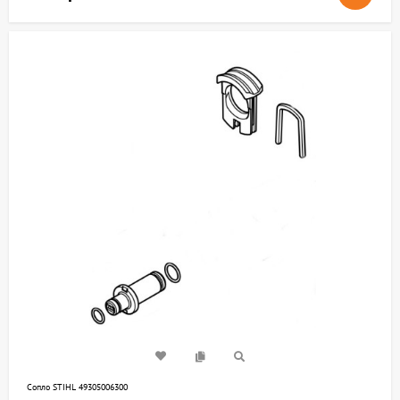
Сопло STIHL 49305006300