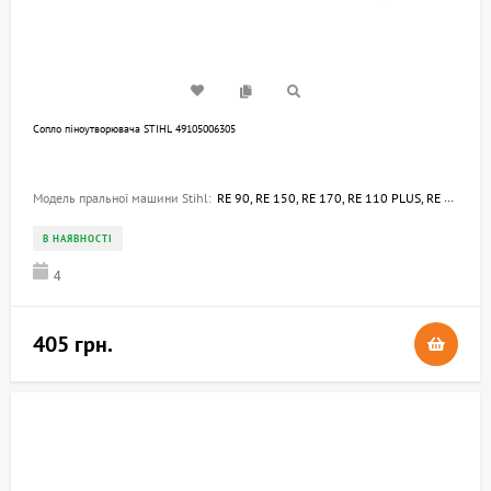
Сопло піноутворювача STIHL 49105006305
Модель пральної машини Stihl:
RE 90, RE 150, RE 170, RE 110 PLUS, RE 150 PLUS, RE 170 PLUS, RE 150.0, RE 150.0 PLUS, RE 170.0, RE 170.0 PLUS
В НАЯВНОСТІ
4
405 грн.